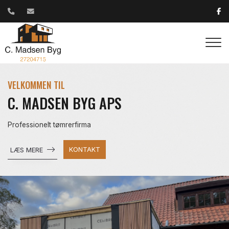
Gå
til
hovedindhold
VELKOMMEN TIL
C. MADSEN BYG APS
Professionelt tømrerfirma
KONTAKT
LÆS MERE