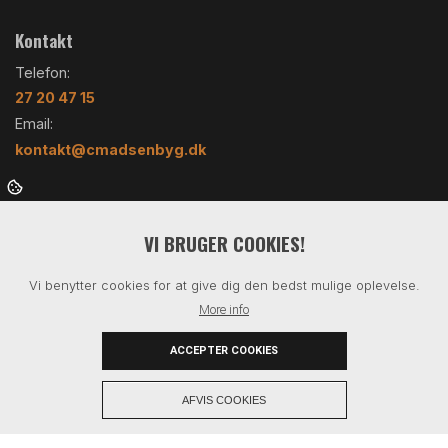
Kontakt
Telefon:
27 20 47 15
Email:
kontakt@cmadsenbyg.dk
Menu
VI BRUGER COOKIES!
Hjem
Om os
Vi benytter cookies for at give dig den bedst mulige oplevelse.
Vi tilbyder
More info
Referencer
Kontakt
ACCEPTER COOKIES
+
AFVIS COOKIES
Copyright © 2026 - C. Madsen Byg ApS
, CVR 41274077